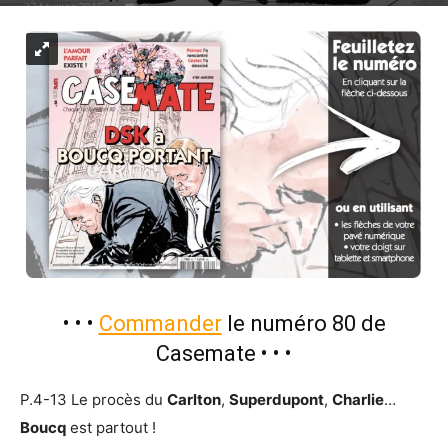
27 février 2015
0
• • •
Commander
le numéro 80 de
Casemate
• • •
P.4-13 Le procès du
Carlton
,
Superdupont
,
Charlie
…
Boucq
est partout !