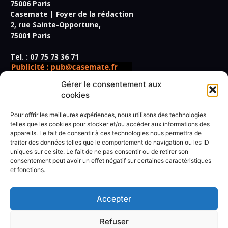
75006 Paris
Casemate | Foyer de la rédaction
2, rue Sainte-Opportune,
75001 Paris
Tel. : 07 75 73 36 71
Gérer le consentement aux
cookies
Pour offrir les meilleures expériences, nous utilisons des technologies
Directeur de la publication,
telles que les cookies pour stocker et/ou accéder aux informations des
appareils. Le fait de consentir à ces technologies nous permettra de
rédacteur en chef :
Frédéric Vidal
traiter des données telles que le comportement de navigation ou les ID
Secrétaire de rédaction :
Paul Giner
uniques sur ce site. Le fait de ne pas consentir ou de retirer son
Rédacteur spécialisé :
Marius Jouanny
consentement peut avoir un effet négatif sur certaines caractéristiques
Rédaction :
Antoine Béhoust, Lise Benkemoun, Jérôme
et fonctions.
Lachasse, Marine Lannot, Klervi Le Cozic, Jean-Christophe
Ogier, Christophe Quillien, Marie-Madeleine Rigopoulos,
Thierry Wagner.
Accepter
Conditions générales de vente
Refuser