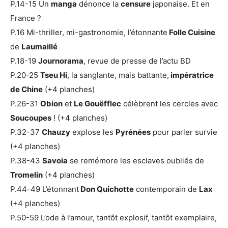
P.14-15 Un
manga
dénonce la
censure
japonaise. Et en
France ?
P.16 Mi-thriller, mi-gastronomie, l’étonnante
Folle Cuisine
de
Laumaillé
P.18-19
Journorama
, revue de presse de l’actu BD
P.20-25
Tseu Hi
, la sanglante, mais battante,
impératrice
de Chine
(+4 planches)
P.26-31
Obion
et
Le Gouëfflec
célèbrent les cercles avec
Soucoupes
! (+4 planches)
P.32-37
Chauzy
explose les
Pyrénées
pour parler survie
(+4 planches)
P.38-43
Savoia
se remémore les esclaves oubliés de
Tromelin
(+4 planches)
P.44-49 L’étonnant
Don Quichotte
contemporain de
Lax
(+4 planches)
P.50-59 L’ode à l’amour, tantôt explosif, tantôt exemplaire,