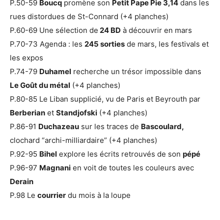
P.50-59
Boucq
promène son
Petit Pape Pie 3,14
dans les
rues distordues de St-Connard (+4 planches)
P.60-69 Une sélection de
24 BD
à découvrir en mars
P.70-73 Agenda : les
245 sorties
de mars, les festivals et
les expos
P.74-79
Duhamel
recherche un trésor impossible dans
Le Goût du métal
(+4 planches)
P.80-85 Le Liban supplicié, vu de Paris et Beyrouth par
Berberian
et
Standjofski
(+4 planches)
P.86-91
Duchazeau
sur les traces de
Bascoulard,
clochard “archi-milliardaire” (+4 planches)
P.92-95
Bihel
explore les écrits retrouvés de son
pépé
P.96-97
Magnani
en voit de toutes les couleurs avec
Derain
P.98 Le
courrier
du mois à la loupe