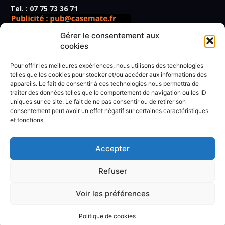
Tel. : 07 75 73 36 71
Gérer le consentement aux
cookies
Pour offrir les meilleures expériences, nous utilisons des technologies
Directeur de la publication,
telles que les cookies pour stocker et/ou accéder aux informations des
appareils. Le fait de consentir à ces technologies nous permettra de
rédacteur en chef :
Frédéric Vidal
traiter des données telles que le comportement de navigation ou les ID
Secrétaire de rédaction :
Paul Giner
uniques sur ce site. Le fait de ne pas consentir ou de retirer son
Rédacteur spécialisé :
Marius Jouanny
consentement peut avoir un effet négatif sur certaines caractéristiques
Rédaction :
Antoine Béhoust, Lise Benkemoun, Jérôme
et fonctions.
Lachasse, Marine Lannot, Klervi Le Cozic, Jean-Christophe
Ogier, Christophe Quillien, Marie-Madeleine Rigopoulos,
Thierry Wagner.
Accepter
Conditions générales de vente
Refuser
Politique de cookies
Voir les préférences
Politique de cookies