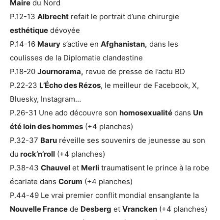
Maire
du Nord
P.12-13
Albrecht
refait le portrait d’une chirurgie
esthétique
dévoyée
P.14-16
Maury
s’active en
Afghanistan,
dans les
coulisses de la Diplomatie clandestine
P.18-20
Journorama,
revue de presse de l’actu BD
P.22-23
L’Écho des Rézos
, le meilleur de Facebook, X,
Bluesky, Instagram…
P.26-31 Une ado découvre son
homosexualité
dans
Un
été loin des hommes
(+4 planches)
P.32-37
Baru
réveille ses souvenirs de jeunesse au son
du
rock’n’roll
(+4 planches)
P.38-43
Chauvel
et
Merli
traumatisent le prince à la robe
écarlate dans
Corum
(+4 planches)
P.44-49 Le vrai premier conflit mondial ensanglante la
Nouvelle France
de
Desberg
et
Vrancken
(+4 planches)