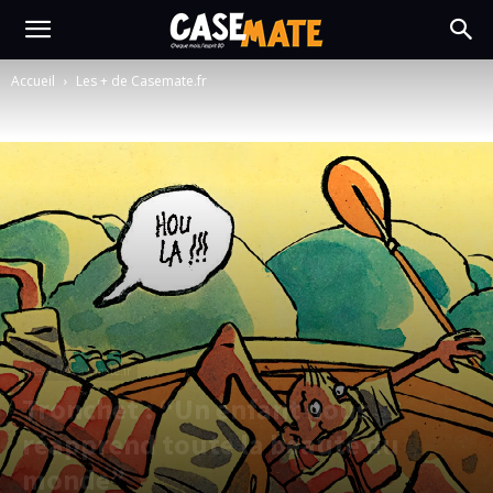
Accueil
Les + de Casemate.fr
Les + de Casemate.fr
Tronchet : “Un enfant nous
réapprend toute la beauté du
monde”