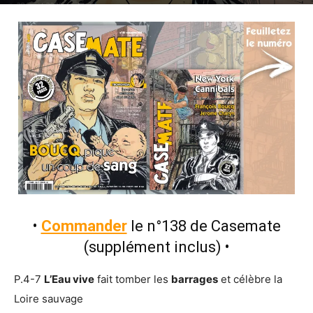
28 août 2020
0
•
Commander
le n°138 de Casemate
(supplément inclus)
•
P.4-7
L’Eau vive
fait tomber les
barrages
et célèbre la
Loire sauvage