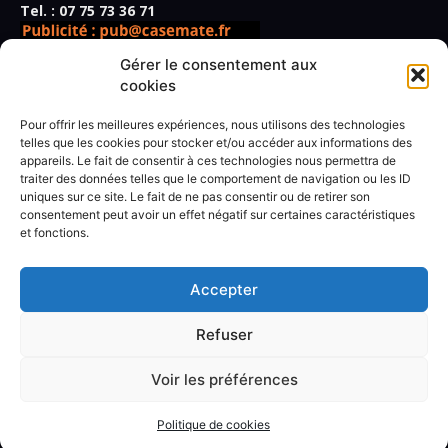
Tel. : 07 75 73 36 71
Gérer le consentement aux
cookies
Pour offrir les meilleures expériences, nous utilisons des technologies
Directeur de la publication,
telles que les cookies pour stocker et/ou accéder aux informations des
rédacteur en chef :
Frédéric Vidal
appareils. Le fait de consentir à ces technologies nous permettra de
traiter des données telles que le comportement de navigation ou les ID
Secrétaire de rédaction :
Paul Giner
uniques sur ce site. Le fait de ne pas consentir ou de retirer son
Rédacteur spécialisé :
Marius Jouanny
consentement peut avoir un effet négatif sur certaines caractéristiques
Rédaction :
Antoine Béhoust, Lise Benkemoun, Jérôme
et fonctions.
Lachasse, Marine Lannot, Klervi Le Cozic, Jean-Christophe
Ogier, Christophe Quillien, Marie-Madeleine Rigopoulos,
Thierry Wagner.
Accepter
Conditions générales de vente
Refuser
Politique de cookies
Voir les préférences
Politique de cookies