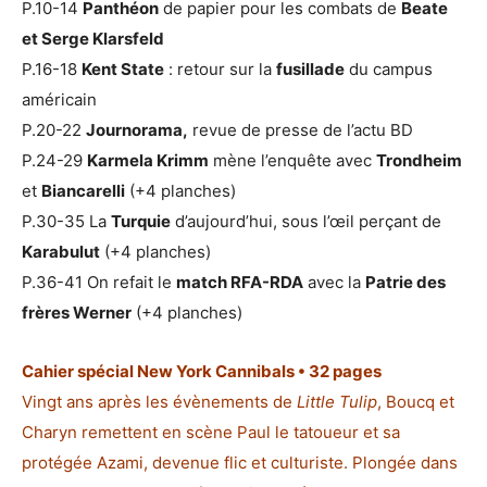
P.10-14
Panthéon
de papier pour les combats de
Beate
et Serge Klarsfeld
P.16-18
Kent State
: retour sur la
fusillade
du campus
américain
P.20-22
Journorama,
revue de presse de l’actu BD
P.24-29
Karmela Krimm
mène l’enquête avec
Trondheim
et
Biancarelli
(+4 planches)
P.30-35 La
Turquie
d’aujourd’hui, sous l’œil perçant de
Karabulut
(+4 planches)
P.36-41 On refait le
match RFA-RDA
avec la
Patrie des
frères Werner
(+4 planches)
Cahier spécial New York Cannibals • 32 pages
Vingt ans après les évènements de
Little Tulip
, Boucq et
Charyn remettent en scène Paul le tatoueur et sa
protégée Azami, devenue flic et culturiste. Plongée dans