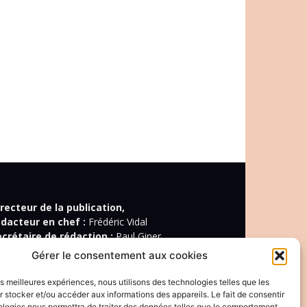
recteur de la publication,
édacteur en chef :
Frédéric Vidal
ecrétaire de rédaction :
Paul Giner
édacteur spécialisé :
Marius Jouanny
Gérer le consentement aux cookies
édaction :
Antoine Béhoust, Lise Benkemoun,
rôme Lachasse, Marine Lannot, Klervi Le Cozic,
les meilleures expériences, nous utilisons des technologies telles que les
an-Christophe Ogier, Christophe Quillien, Marie-
 stocker et/ou accéder aux informations des appareils. Le fait de consentir
ologies nous permettra de traiter des données telles que le comportement