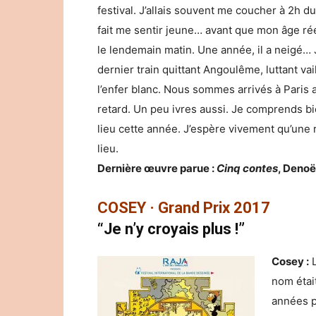
festival. J’allais souvent me coucher à 2h du
fait me sentir jeune… avant que mon âge rée
le lendemain matin. Une année, il a neigé… J
dernier train quittant Angoulême, luttant v
l’enfer blanc. Nous sommes arrivés à Paris
retard. Un peu ivres aussi. Je comprends bie
lieu cette année. J’espère vivement qu’une 
lieu.
Dernière œuvre parue :
Cinq contes
, Denoë
COSEY · Grand Prix 2017
“Je n’y croyais plus !”
Cosey :
L
nom étai
années p