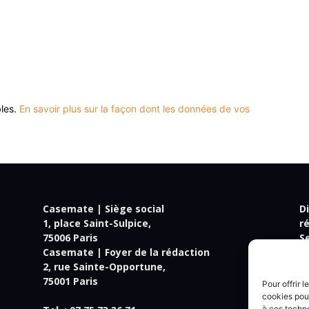
bles.
En savoir plus sur la façon dont les données de vos
Casemate | Siège social
Di
1, place Saint-Sulpice,
r
75006 Paris
S
Casemate | Foyer de la rédaction
R
2, rue Sainte-Opportune,
R
75001 Paris
Jé
Pour offrir 
Je
cookies pour
à ces techn