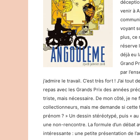
déception
venir à 
communic
voyant so
plus, ce 
réserve l
déjà eu l
Grand Pri
par l’ens
j’admire le travail. C’est très fort ! J’ai tou
repas avec les Grands Prix des années précé
triste, mais nécessaire. De mon côté, je ne
collectionneurs, mais me demande si cette fo
prénom ? » Un dessin stéréotypé, puis « au s
une non-rencontre. La formule d’un débat av
intéressante : une petite présentation de l’a