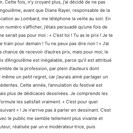
. Cette fois, n’y croyant plus, j’ai décidé de ne pas
Angoulême, avant que Diane Rayer, responsable de la
ation au Lombard, me téléphone la veille au soir. En
n numéro s’afficher, j’étais persuadé qu’une fois de
ne serait pas pour moi : « C’est toi ! Tu as le prix ! Je te
e train pour demain ! Tu ne peux pas dire non ! » J’ai
a chance de recevoir d’autres prix, mais pour moi, le
x d’Angoulême est inégalable, parce qu’il est attribué
emble de la profession, par plein d’auteurs dont
t de même un petit regret, car j’aurais aimé partager un
dentes. Cette année, l’annulation du festival est
 fais plus de dédicaces dessinées. Je comprends les
rmule les satisfait vraiment. « C’est pour quel
uivant » ! Je n’arrive pas à parler en dessinant. C’est
ec le public me semble tellement plus vivante et
uteur, réalisée par un·e modérateur·trice, puis