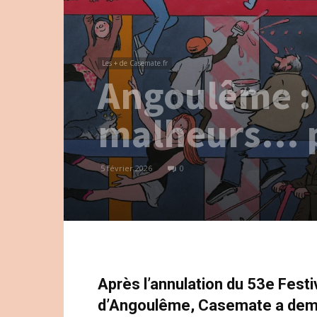
Les + de Casemate.fr
Angoulême :
malheurs… p
5 février 2026
0
Après l’annulation du 53e Festi
d’Angoulême, Casemate a deman