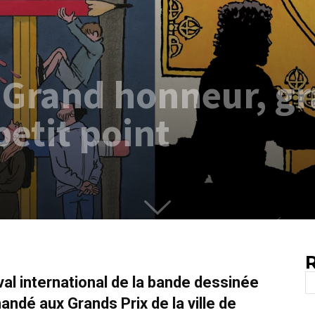
 Grand honneur, g
etit point
R
val international de la bande dessinée
dé aux Grands Prix de la ville de