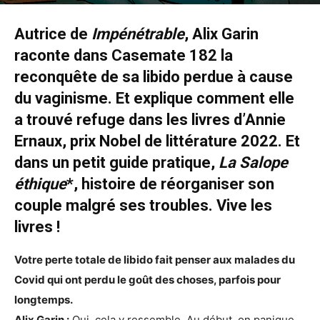
29 juillet 2024
0
Autrice de
Impénétrable
, Alix Garin
raconte dans Casemate 182 la
reconquête de sa libido perdue à cause
du vaginisme. Et explique comment elle
a trouvé refuge dans les livres d’Annie
Ernaux, prix Nobel de littérature 2022. Et
dans un petit guide pratique,
La Salope
éthique
*, histoire de réorganiser son
couple malgré ses troubles. Vive les
livres !
Votre perte totale de libido fait penser aux malades du
Covid qui ont perdu le goût des choses, parfois pour
longtemps.
Alix Garin :
Oui, cela y ressemble. Au début, on panique,