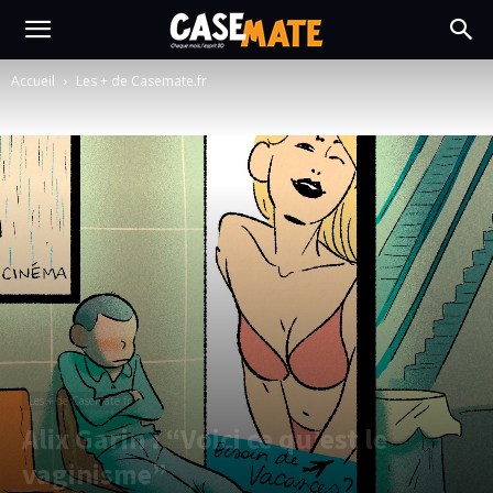
Accueil
Les + de Casemate.fr
Les + de Casemate.fr
Alix Garin : “Voici ce qu’est le
vaginisme”