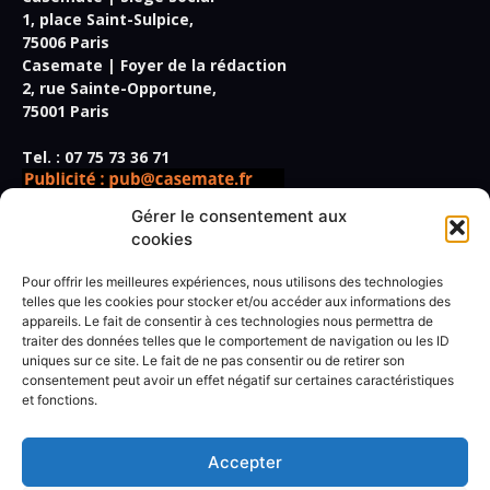
1, place Saint-Sulpice,
75006 Paris
Casemate | Foyer de la rédaction
2, rue Sainte-Opportune,
75001 Paris
Tel. : 07 75 73 36 71
Gérer le consentement aux
cookies
Pour offrir les meilleures expériences, nous utilisons des technologies
Directeur de la publication,
telles que les cookies pour stocker et/ou accéder aux informations des
rédacteur en chef :
Frédéric Vidal
appareils. Le fait de consentir à ces technologies nous permettra de
traiter des données telles que le comportement de navigation ou les ID
Secrétaire de rédaction :
Paul Giner
uniques sur ce site. Le fait de ne pas consentir ou de retirer son
Rédacteur spécialisé :
Marius Jouanny
consentement peut avoir un effet négatif sur certaines caractéristiques
Rédaction :
Antoine Béhoust, Lise Benkemoun, Jérôme
et fonctions.
Lachasse, Marine Lannot, Klervi Le Cozic, Jean-Christophe
Ogier, Christophe Quillien, Marie-Madeleine Rigopoulos,
Thierry Wagner.
Accepter