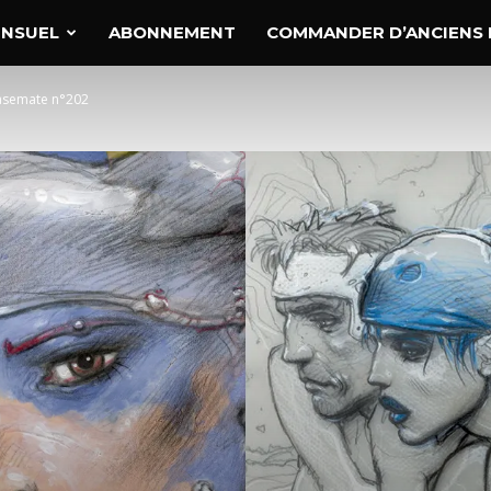
e
ENSUEL
ABONNEMENT
COMMANDER D’ANCIENS 
Casemate n°202