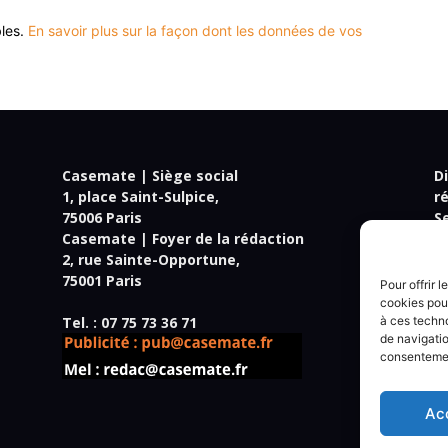
bles.
En savoir plus sur la façon dont les données de vos
Casemate | Siège social
Di
1, place Saint-Sulpice,
r
75006 Paris
S
Casemate | Foyer de la rédaction
R
2, rue Sainte-Opportune,
R
75001 Paris
Jé
Pour offrir 
Je
cookies pour
Tel. : 07 75 73 36 71
à ces techn
Ma
de navigatio
consentement
C
P
Ac