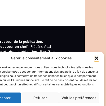
recteur de la publication,
édacteur en chef :
Frédéric Vidal
ecrétaire de rédaction :
Paul Giner
édacteur spécialisé :
Marius Jouanny
Gérer le consentement aux cookies
édaction :
Antoine Béhoust, Lise Benkemoun,
rôme Lachasse, Marine Lannot, Klervi Le Cozic,
les meilleures expériences, nous utilisons des technologies telles que les
an-Christophe Ogier, Christophe Quillien, Marie-
 stocker et/ou accéder aux informations des appareils. Le fait de consentir
ologies nous permettra de traiter des données telles que le comportement
deleine Rigopoulos, Thierry Wagner.
n ou les ID uniques sur ce site. Le fait de ne pas consentir ou de retirer son
 peut avoir un effet négatif sur certaines caractéristiques et fonctions.
onditions générales de vente
olitique de cookies
cepter
Refuser
Voir les préférences