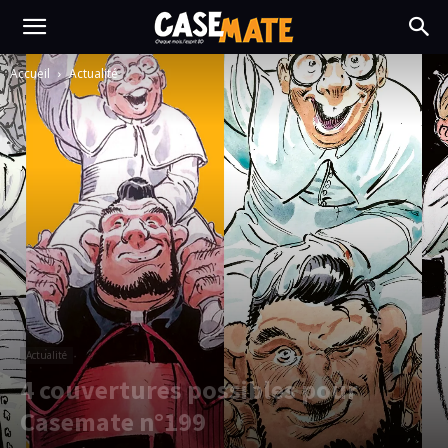
Accueil
Actualité
Actualité
4 couvertures possibles pour
Casemate n°199