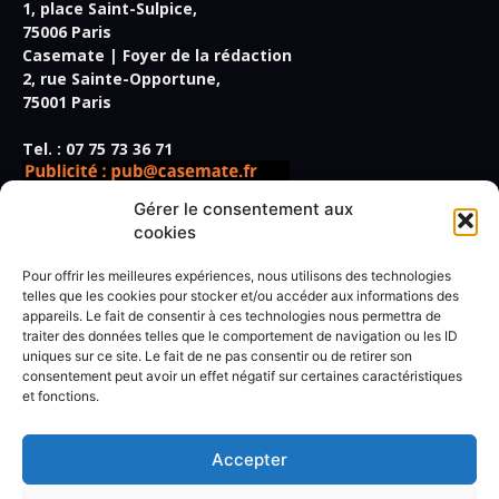
1, place Saint-Sulpice,
75006 Paris
Casemate | Foyer de la rédaction
2, rue Sainte-Opportune,
75001 Paris
Tel. : 07 75 73 36 71
Gérer le consentement aux
cookies
Pour offrir les meilleures expériences, nous utilisons des technologies
Directeur de la publication,
telles que les cookies pour stocker et/ou accéder aux informations des
appareils. Le fait de consentir à ces technologies nous permettra de
rédacteur en chef :
Frédéric Vidal
traiter des données telles que le comportement de navigation ou les ID
Secrétaire de rédaction :
Paul Giner
uniques sur ce site. Le fait de ne pas consentir ou de retirer son
Rédacteur spécialisé :
Marius Jouanny
consentement peut avoir un effet négatif sur certaines caractéristiques
Rédaction :
Antoine Béhoust, Lise Benkemoun, Jérôme
et fonctions.
Lachasse, Marine Lannot, Klervi Le Cozic, Jean-Christophe
Ogier, Christophe Quillien, Marie-Madeleine Rigopoulos,
Thierry Wagner.
Accepter